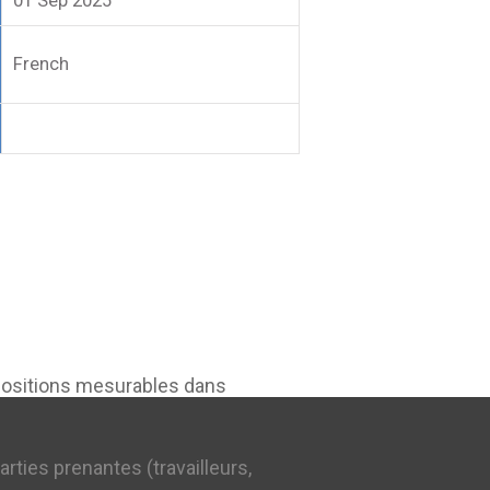
01 Sep 2025
French
xpositions mesurables dans
rties prenantes (travailleurs,