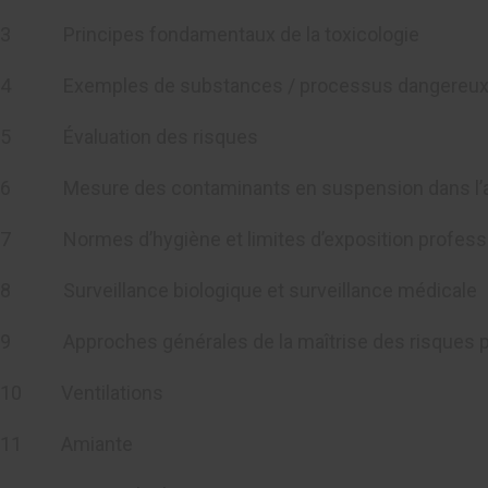
3 Principes fondamentaux de la toxicologie
4 Exemples de substances / processus dangereu
5 Évaluation des risques
6 Mesure des contaminants en suspension dans l’a
7 Normes d’hygiène et limites d’exposition professi
8 Surveillance biologique et surveillance médicale
9 Approches générales de la maîtrise des risques po
10 Ventilations
11 Amiante