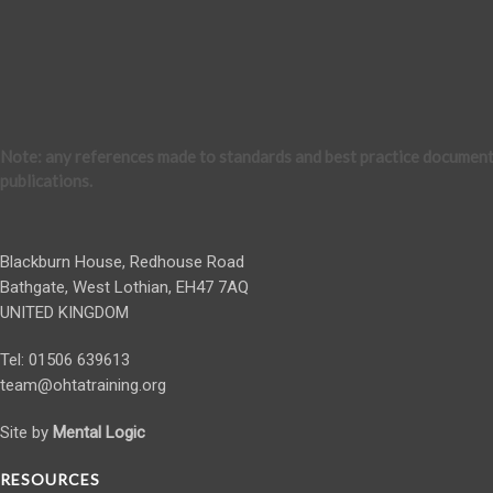
Note
: any references made to standards and best practice document
publications.
Blackburn House, Redhouse Road
Bathgate, West Lothian, EH47 7AQ
UNITED KINGDOM
Tel: 01506 639613
team@ohtatraining.org
Site by
Mental Logic
RESOURCES