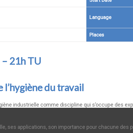
Start Date
Language
Places
 – 21h TU
l’hygiène du travail
giène industrielle comme discipline qui s’occupe des e
lle, ses applications, son importance pour chacune des pa