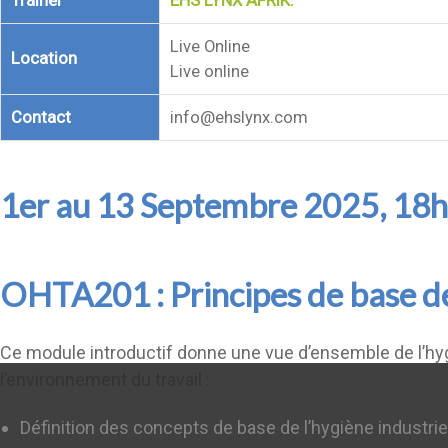
Trainer
EHS LYNX AFRIK.
Live Online
Location
Live online
Contact
info@ehslynx.com
1er au 13 Septembre 2025, 18h
OHTA201 : Principes de base de 
Ce module introductif donne une vue d’ensemble de l’hy
l’environnement du travail :
Définition des concepts de base de l’hygiène industrie