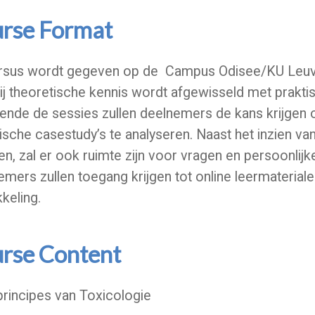
rse Format
rsus wordt gegeven op de Campus Odisee/KU Leuven
ij theoretische kennis wordt afgewisseld met prakt
nde de sessies zullen deelnemers de kans krijgen o
tische casestudy’s te analyseren. Naast het inzien va
en, zal er ook ruimte zijn voor vragen en persoonlijk
mers zullen toegang krijgen tot online leermaterial
keling.
rse Content
principes van Toxicologie