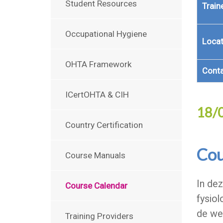
Student Resources
Train
Occupational Hygiene
Locat
OHTA Framework
Cont
ICertOHTA & CIH
18/
Country Certification
Cou
Course Manuals
In dez
Course Calendar
fysio
de we
Training Providers