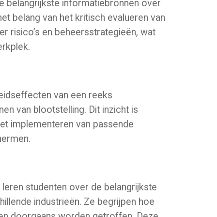
e belangrijkste informatiebronnen over
het belang van het kritisch evalueren van
r risico’s en beheersstrategieën, wat
erkplek.
idseffecten van een reeks
 van blootstelling. Dit inzicht is
n het implementeren van passende
hermen.
leren studenten over de belangrijkste
chillende industrieën. Ze begrijpen hoe
len doorgaans worden getroffen. Deze