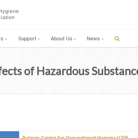
rs
Support
About Us
News
ects of Hazardous Substanc