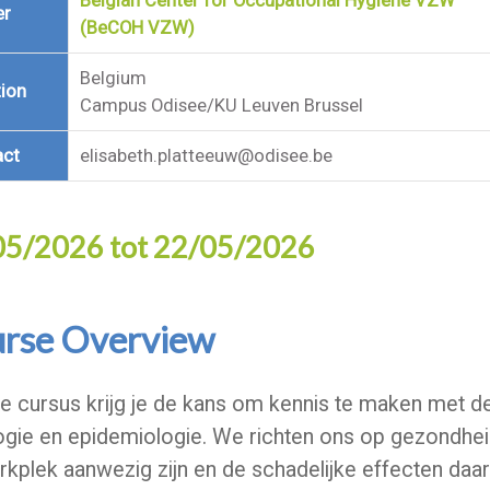
Belgian Center for Occupational Hygiene VZW
er
(BeCOH VZW)
Belgium
ion
Campus Odisee/KU Leuven Brussel
act
elisabeth.platteeuw@odisee.be
05/2026 tot 22/05/2026
rse Overview
e cursus krijg je de kans om kennis te maken met de
logie en epidemiologie. We richten ons op gezondhei
rkplek aanwezig zijn en de schadelijke effecten da