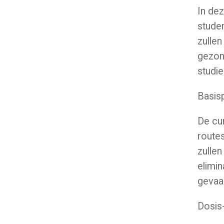
In dez
studen
zullen
gezon
studie
Basisp
De cur
routes
zullen
elimin
gevaar
Dosis