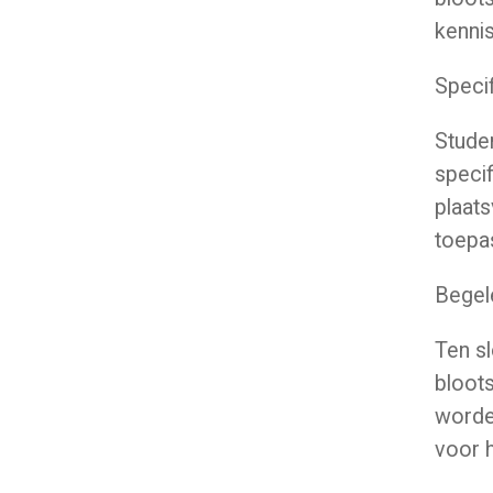
kennis
Specif
Studen
specif
plaats
toepas
Begele
Ten sl
bloots
worden
voor h