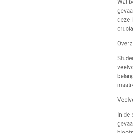
Wat b
gevaar
deze i
crucia
Overz
Stude
veelvo
belang
maatr
Veelv
In de 
gevaar
bloot