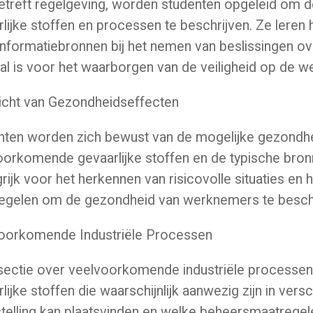
etreft regelgeving, worden studenten opgeleid om d
lijke stoffen en processen te beschrijven. Ze leren 
nformatiebronnen bij het nemen van beslissingen ove
al is voor het waarborgen van de veiligheid op de w
icht van Gezondheidseffecten
nten worden zich bewust van de mogelijke gezondhe
orkomende gevaarlijke stoffen en de typische bronnen
rijk voor het herkennen van risicovolle situaties e
egelen om de gezondheid van werknemers te besc
oorkomende Industriële Processen
sectie over veelvoorkomende industriële processen 
lijke stoffen die waarschijnlijk aanwezig zijn in vers
stelling kan plaatsvinden en welke beheersmaatrege