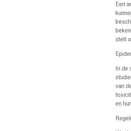
Een an
kunnen
besch
bekend
stelt 
Epide
In de 
studie
van de
toxici
en hun
Regel