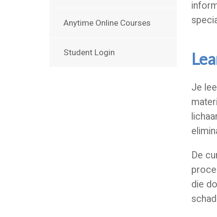
inform
speci
Anytime Online Courses
Student Login
Lea
Je lee
materi
lichaa
elimin
De cur
proces
die d
schad