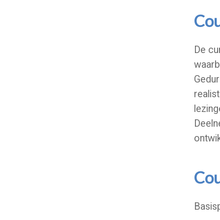
Cou
De cu
waarb
Gedure
realis
lezing
Deelne
ontwik
Cou
Basis